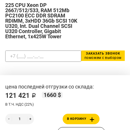
225 CPU Xeon DP
2667/512/533, RAM 512Mb
PC2100 ECC DDR SDRAM
RDIMM, 3xHDD 36Gb SCSI 10K
U320, Int. Dual Channel SCSI
U320 Controller, Gigabit
Ethernet, 1x425W Tower
ЗАКАЗАТЬ ЗВОНОК
поможем с выбором
цена последней отгрузки со склада:
1660 $
121 421 ₽
В Т.Ч. НДС (22%)
В КОРЗИНУ