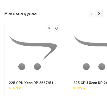
Рекомендуем
225 CPU Xeon DP 2667/512/533, RAM 256Mb PC2100 ECC DDR SDRAM RDIMM, HDD 36Gb SCSI 10K U320, Int. Dual Channel SCSI U320 Controller, Gigabit Ethernet, 1x425W Tower
55 569 ₽
91 027 ₽