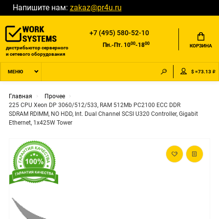
Напишите нам:
zakaz@pr4u.ru
+7 (495) 580-52-10
00
00
Пн.-Пт. 10
-18
КОРЗИНА
дистрибьютор серверного
и сетевого оборудования
$ =73.13 ₽
МЕНЮ
Главная
Прочее
225 CPU Xeon DP 3060/512/533, RAM 512Mb PC2100 ECC DDR
SDRAM RDIMM, NO HDD, Int. Dual Channel SCSI U320 Controller, Gigabit
Ethernet, 1x425W Tower