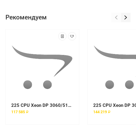
Рекомендуем
225 CPU Xeon DP 3060/512/533, RAM 512Mb PC2100 ECC DDR SDRAM RDIMM, 3xHDD 36Gb SCSI 10K U320, Int. Dual Channel SCSI U320 Controller, Gigabit Ethernet, 1x425W Tower
117 585 ₽
144 219 ₽