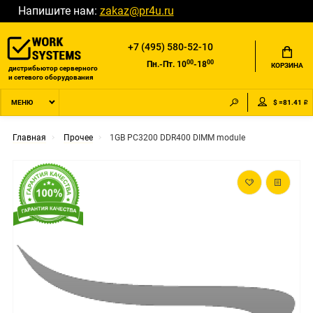
Напишите нам:
zakaz@pr4u.ru
+7 (495) 580-52-10
00
00
Пн.-Пт. 10
-18
КОРЗИНА
дистрибьютор серверного
и сетевого оборудования
$ =81.41 ₽
МЕНЮ
Главная
Прочее
1GB PC3200 DDR400 DIMM module