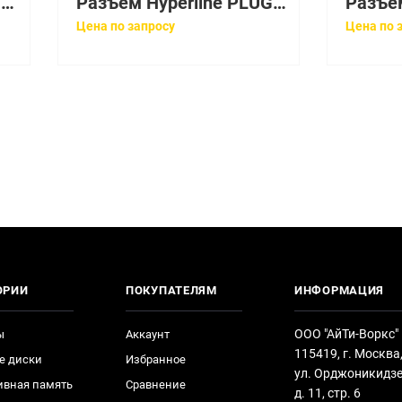
Разъём Hyperline PLUF-8P8C-S-C6-SH
Разъём Hyperline PLUG-4P4C-P-C2-100
Цена по запросу
Цена по 
ОРИИ
ПОКУПАТЕЛЯМ
ИНФОРМАЦИЯ
ООО "АйТи-Воркс"
ы
Аккаунт
115419, г. Москва
е диски
Избранное
ул. Орджоникидзе
ивная память
Сравнение
д. 11, стр. 6