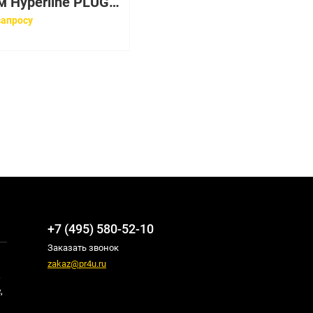
Разъём Hyperline PLUG-6P4C-P-C2
запросу
+7 (495) 580-52-10
Заказать звонок
zakaz@pr4u.ru
,
,