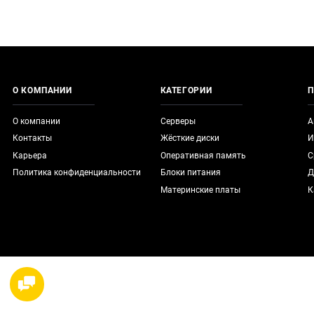
О КОМПАНИИ
КАТЕГОРИИ
П
О компании
Серверы
А
Контакты
Жёсткие диски
И
Карьера
Оперативная память
С
Политика конфиденциальности
Блоки питания
Д
Материнские платы
К