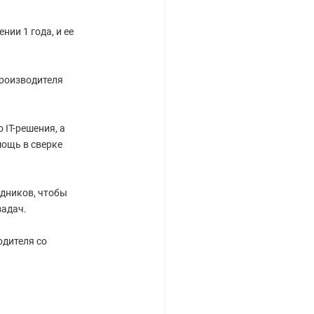
ии 1 года, и ее
производителя
IT-решения, а
ощь в сверке
дников, чтобы
задач.
одителя со