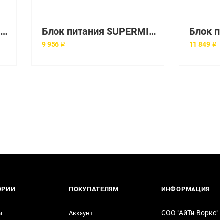
PWS-501P-1R Блок питания Supermicro 500 Вт
Блок питания SUPERMICRO 520W 1U ATX 24PIN P4/EPS12V POWER SUPPLY [PWS-521-1H]
9 956 ₽
11 849 ₽
ОРИИ
ПОКУПАТЕЛЯМ
ИНФОРМАЦИЯ
ООО "АйТи-Воркс"
ы
Аккаунт