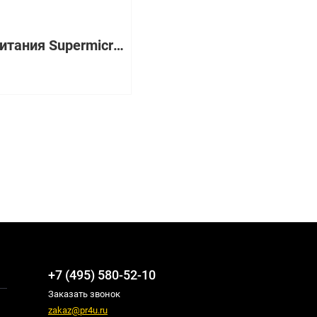
Блок питания Supermicro ATX Power Supply - 520W [PWS-521-1H20]
+7 (495) 580-52-10
Заказать звонок
zakaz@pr4u.ru