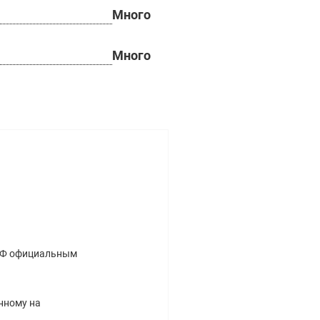
Много
Много
 РФ официальным
нному на