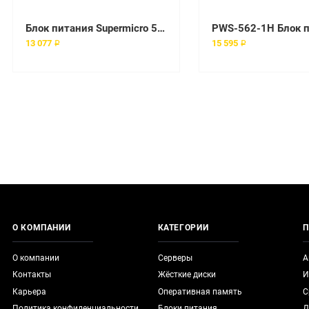
Блок питания Supermicro 560W 1U Multi-Output Power Supply [PWS-561-1H]
13 077 ₽
15 595 ₽
О КОМПАНИИ
КАТЕГОРИИ
П
О компании
Серверы
А
Контакты
Жёсткие диски
И
Карьера
Оперативная память
С
Политика конфиденциальности
Блоки питания
Д