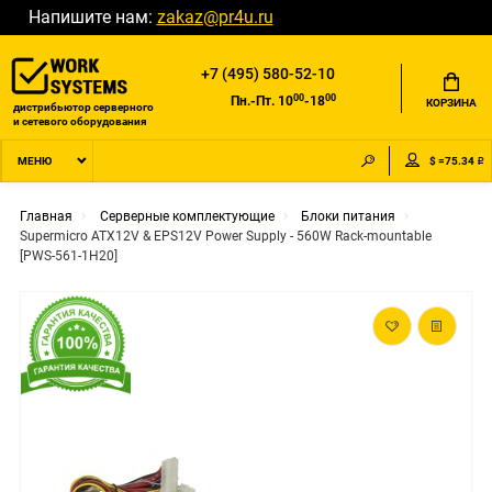
Напишите нам:
zakaz@pr4u.ru
+7 (495) 580-52-10
00
00
Пн.-Пт. 10
-18
КОРЗИНА
дистрибьютор серверного
и сетевого оборудования
$ =75.34 ₽
МЕНЮ
Главная
Серверные комплектующие
Блоки питания
Supermicro ATX12V & EPS12V Power Supply - 560W Rack-mountable
[PWS-561-1H20]