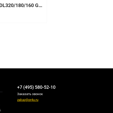
1U/2U DL320/180/160 G6 Rail Kit
+7 (495) 580-52-10
Заказать звонок
zakaz@pr4u.ru
,
,