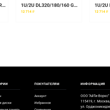
1U Slot PCI-Express x8 Riser Card REV 3.0
1U/2U DL320/180/160 G6 Rail Kit
12 714 ₽
12 714 ₽
ОРИИ
ПОКУПАТЕЛЯМ
ИНФОРМАЦИЯ
ООО "АйТи-Воркс"
ы
Аккаунт
115419, г. Москва
е диски
Избранное
ул. Орджоникидзе
ивная память
Сравнение