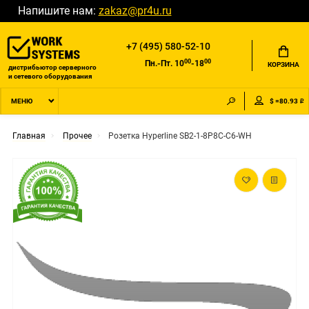
Напишите нам:
zakaz@pr4u.ru
+7 (495) 580-52-10
00
00
Пн.-Пт. 10
-18
КОРЗИНА
дистрибьютор серверного
и сетевого оборудования
$ =80.93 ₽
МЕНЮ
Главная
Прочее
Розетка Hyperline SB2-1-8P8C-C6-WH