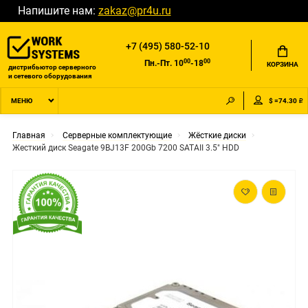
Напишите нам:
zakaz@pr4u.ru
+7 (495) 580-52-10
00
00
Пн.-Пт. 10
-18
КОРЗИНА
дистрибьютор серверного
и сетевого оборудования
$ =74.30 ₽
МЕНЮ
Главная
Серверные комплектующие
Жёсткие диски
Жесткий диск Seagate 9BJ13F 200Gb 7200 SATAII 3.5" HDD