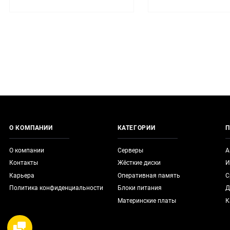
О КОМПАНИИ
КАТЕГОРИИ
П
О компании
Серверы
А
Контакты
Жёсткие диски
И
Карьера
Оперативная память
С
Политика конфиденциальности
Блоки питания
Д
Материнские платы
К