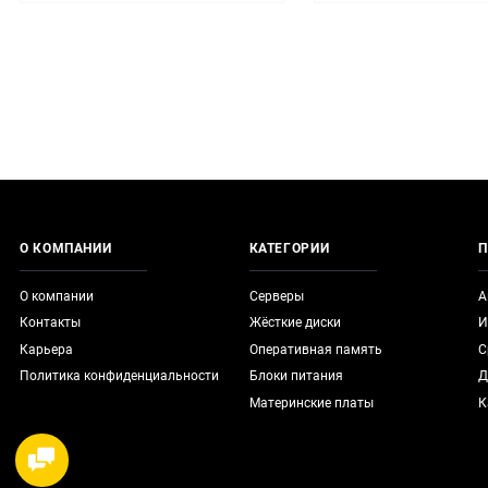
О КОМПАНИИ
КАТЕГОРИИ
П
О компании
Серверы
А
Контакты
Жёсткие диски
И
Карьера
Оперативная память
С
Политика конфиденциальности
Блоки питания
Д
Материнские платы
К