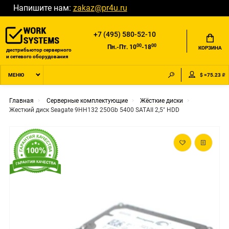
Напишите нам:
zakaz@pr4u.ru
+7 (495) 580-52-10
00
00
Пн.-Пт. 10
-18
КОРЗИНА
дистрибьютор серверного
и сетевого оборудования
$ =75.23 ₽
МЕНЮ
Главная
Серверные комплектующие
Жёсткие диски
Жесткий диск Seagate 9HH132 250Gb 5400 SATAII 2,5" HDD