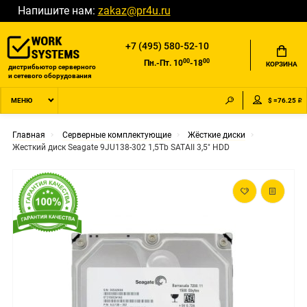
Напишите нам:
zakaz@pr4u.ru
+7 (495) 580-52-10
00
00
Пн.-Пт. 10
-18
КОРЗИНА
дистрибьютор серверного
и сетевого оборудования
$ =76.25 ₽
МЕНЮ
Главная
Серверные комплектующие
Жёсткие диски
Жесткий диск Seagate 9JU138-302 1,5Tb SATAII 3,5" HDD