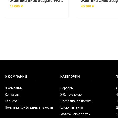
Жесткий диск Seagate 9FZ136-511 1Tb SATAII 3,5" HDD
14 000 ₽
45 300 ₽
О КОМПАНИИ
КАТЕГОРИИ
П
О компании
Серверы
А
Контакты
Жёсткие диски
И
Карьера
Оперативная память
С
Политика конфиденциальности
Блоки питания
Д
Материнские платы
К