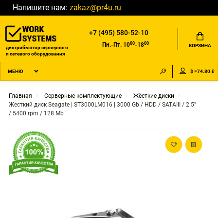
Напишите нам:
zakaz@pr4u.ru
+7 (495) 580-52-10
00
00
Пн.-Пт. 10
-18
КОРЗИНА
дистрибьютор серверного
и сетевого оборудования
$ =74.80 ₽
МЕНЮ
Главная
Серверные комплектующие
Жёсткие диски
Жесткий диск Seagate | ST3000LM016 | 3000 Gb / HDD / SATAIII / 2.5"
/ 5400 rpm / 128 Mb