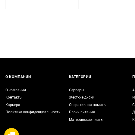
О КОМПАНИИ
КАТЕГОРИИ
П
О компании
Серверы
А
Контакты
Жёсткие диски
И
Карьера
Оперативная память
С
Политика конфиденциальности
Блоки питания
Д
Материнские платы
К