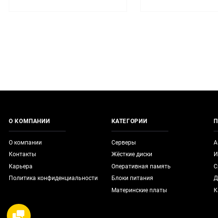
О КОМПАНИИ
КАТЕГОРИИ
П
О компании
Серверы
А
Контакты
Жёсткие диски
И
Карьера
Оперативная память
С
Политика конфиденциальности
Блоки питания
Д
Материнские платы
К