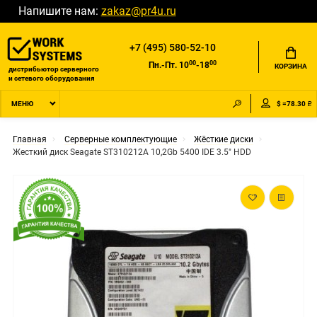
Напишите нам:
zakaz@pr4u.ru
+7 (495) 580-52-10
00
00
Пн.-Пт. 10
-18
КОРЗИНА
дистрибьютор серверного
и сетевого оборудования
$ =78.30 ₽
МЕНЮ
Главная
Серверные комплектующие
Жёсткие диски
Жесткий диск Seagate ST310212A 10,2Gb 5400 IDE 3.5" HDD