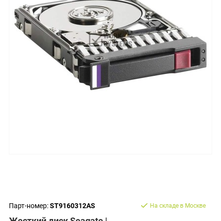
Парт-номер:
ST9160312AS
На складе в Москве
Жесткий диск Seagate |