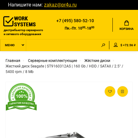
Напишите нам:
zakaz@pr4u.ru
+7 (495) 580-52-10
00
00
Пн.-Пт. 10
-18
КОРЗИНА
дистрибьютор серверного
и сетевого оборудования
$ =72.56 ₽
МЕНЮ
Главная
Серверные комплектующие
Жёсткие диски
Жесткий диск Seagate | ST9160312AS | 160 Gb / HDD / SATAII / 2.5" /
5400 rpm / 8 Mb