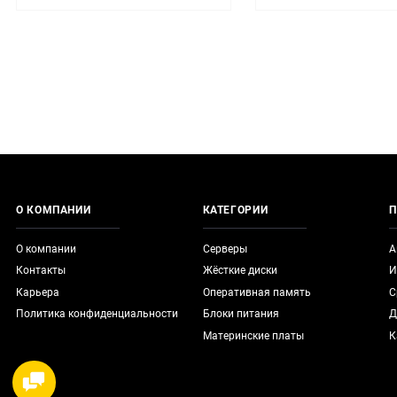
О КОМПАНИИ
КАТЕГОРИИ
П
О компании
Серверы
А
Контакты
Жёсткие диски
И
Карьера
Оперативная память
С
Политика конфиденциальности
Блоки питания
Д
Материнские платы
К