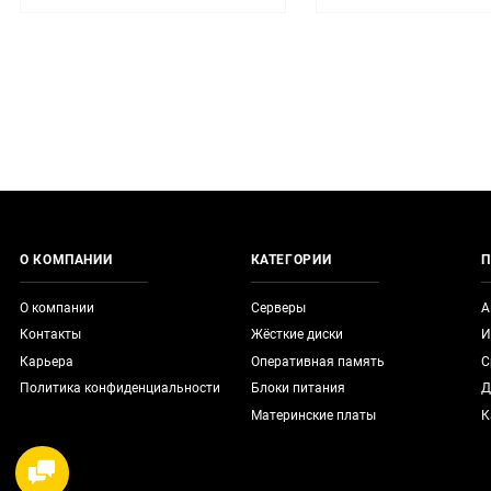
О КОМПАНИИ
КАТЕГОРИИ
П
О компании
Серверы
А
Контакты
Жёсткие диски
И
Карьера
Оперативная память
С
Политика конфиденциальности
Блоки питания
Д
Материнские платы
К