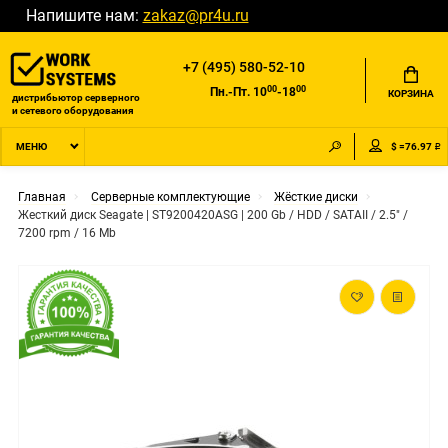
Напишите нам:
zakaz@pr4u.ru
+7 (495) 580-52-10
00
00
Пн.-Пт. 10
-18
КОРЗИНА
дистрибьютор серверного
и сетевого оборудования
$ =76.97 ₽
МЕНЮ
Главная
Серверные комплектующие
Жёсткие диски
Жесткий диск Seagate | ST9200420ASG | 200 Gb / HDD / SATAII / 2.5" /
7200 rpm / 16 Mb