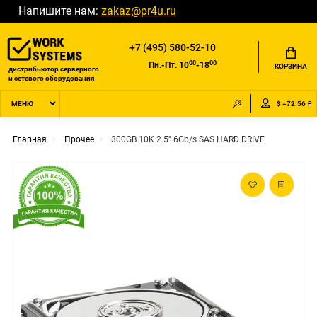
Напишите нам:
zakaz@pr4u.ru
+7 (495) 580-52-10
00
00
Пн.-Пт. 10
-18
КОРЗИНА
дистрибьютор серверного
и сетевого оборудования
$ =72.56 ₽
МЕНЮ
Главная
Прочее
300GB 10K 2.5" 6Gb/s SAS HARD DRIVE