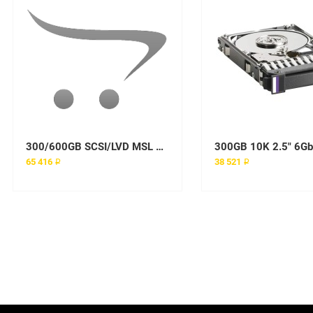
300/600GB SCSI/LVD MSL 6000 Series Loader Module
65 416 ₽
38 521 ₽