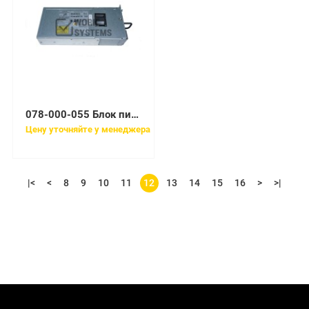
078-000-055 Блок питания EMC 2200 Вт Standby Power Supply
Цену уточняйте у менеджера
|<
<
8
9
10
11
12
13
14
15
16
>
>|