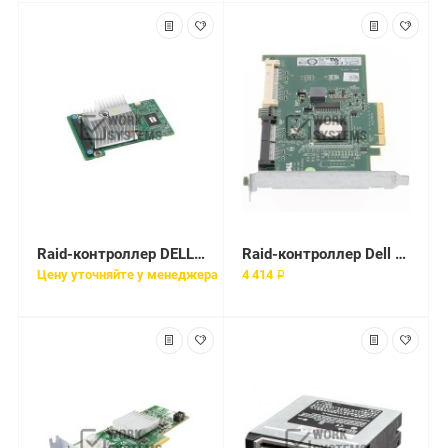
Raid-контроллер DELL PowerEdge PERC SAS H310 RAID [7M80X]
Raid-контроллер Dell SAS 6/iR RAID Controller Card [0JW063]
Цену уточняйте у менеджера
4 414 ₽