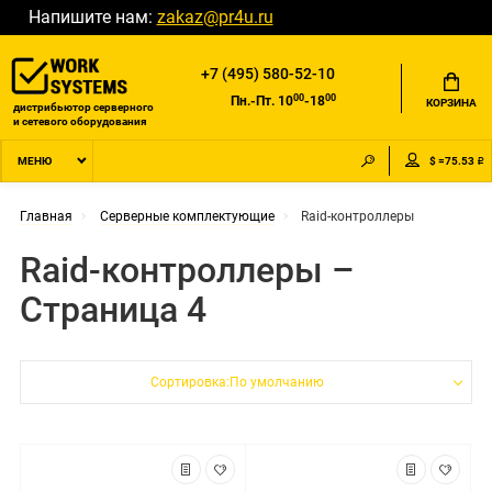
Напишите нам:
zakaz@pr4u.ru
+7 (495) 580-52-10
00
00
Пн.-Пт. 10
-18
КОРЗИНА
дистрибьютор серверного
и сетевого оборудования
$ =75.53 ₽
МЕНЮ
Главная
Серверные комплектующие
Raid-контроллеры
Raid-контроллеры –
Страница 4
Сортировка:По умолчанию