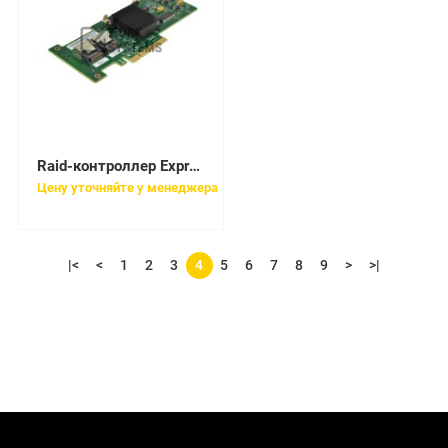
Raid-контроллер Express IBM 6Gb SAS HBA [90Y4579]
Цену уточняйте у менеджера
|<
<
1
2
3
4
5
6
7
8
9
>
>|