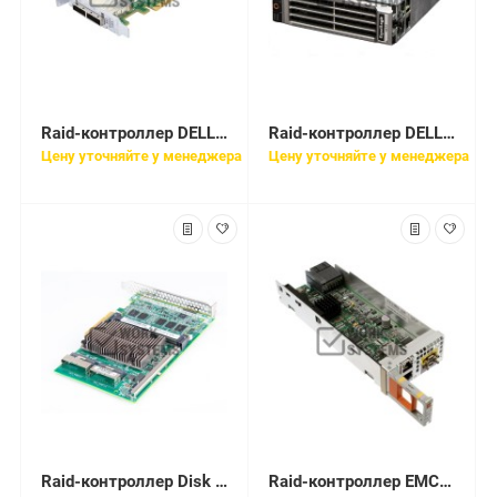
Raid-контроллер DELL SAS 6G H200E 2-PORT EXT SFF-8088 PCI-E [3DDJT]
Raid-контроллер DELL STORAGE CONTROLLER 2GB EQUALLOGIC PS M4110 [1KWXY]
Цену уточняйте у менеджера
Цену уточняйте у менеджера
Raid-контроллер Disk Array HP PS4040 [326905-001]
Raid-контроллер EMC Controller Storage Processor for Storage Array iSCSI [303-123-000D]