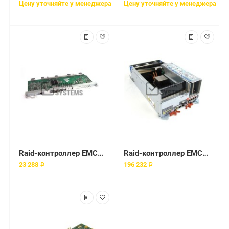
Цену уточняйте у менеджера
Цену уточняйте у менеджера
Raid-контроллер EMC DAE Controller Card for VNX 15 Slot DAE 6GB/s [303-108-000E]
Raid-контроллер EMC VNX5500 Storage Processor 12Gb RAM [110-140-102B]
23 288 ₽
196 232 ₽