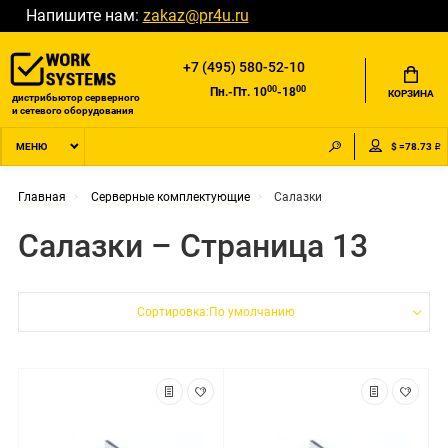
Напишите нам:
zakaz@pr4u.ru
+7 (495) 580-52-10
00
00
Пн.-Пт. 10
-18
КОРЗИНА
дистрибьютор серверного
и сетевого оборудования
$ =78.73 ₽
МЕНЮ
Главная
Серверные комплектующие
Салазки
Салазки – Страница 13
Сортировка:По умолчанию