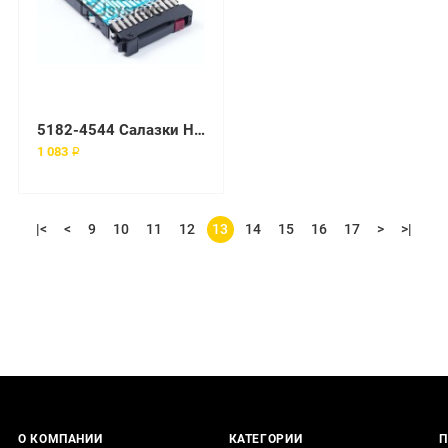
5182-4544 Салазки HP Enterprise
1 083 ₽
|<
<
9
10
11
12
13
14
15
16
17
>
>|
О КОМПАНИИ
КАТЕГОРИИ
П