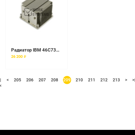
Радиатор IBM 46C7382 1366
26 200 ₽
|
<
205
206
207
208
209
210
211
212
213
>
>
<