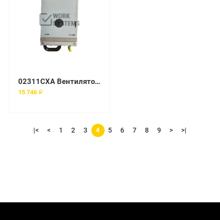
02311CXA Вентиляторный модуль Huawei
15 746 ₽
|<
<
1
2
3
4
5
6
7
8
9
>
>|