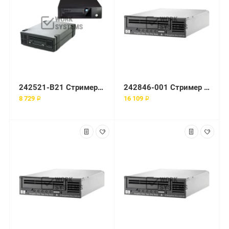
242521-B21 Стример HP 35/70GB EXT DLT Tape Drive
242846-001 Стример 4 8-GB 4mm DDS2 Int SCSI
8 729 ₽
16 109 ₽