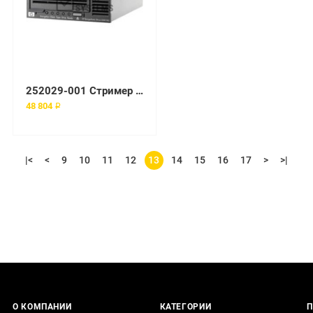
252029-001 Стример HP 100/200-GB AIT3 INT LVD
48 804 ₽
|<
<
9
10
11
12
13
14
15
16
17
>
>|
О КОМПАНИИ
КАТЕГОРИИ
П