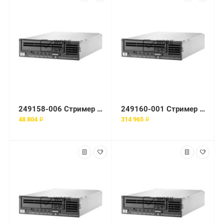
249158-006 Стример 100-GB AIT-3 SCSI LVD In
249160-001 Стример External AIT 100-GB Tape Drive
48 804 ₽
314 965 ₽