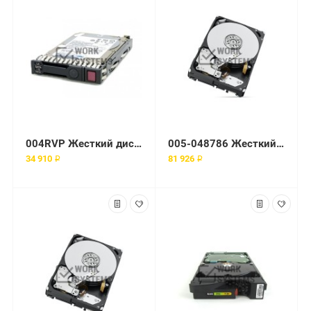
004RVP Жесткий диск Dell 2.4-TB 12G 10K 2.5 SED SAS w/G176J
005-048786 Жесткий диск EMC 15000 об/мин SCSI
34 910 ₽
81 926 ₽