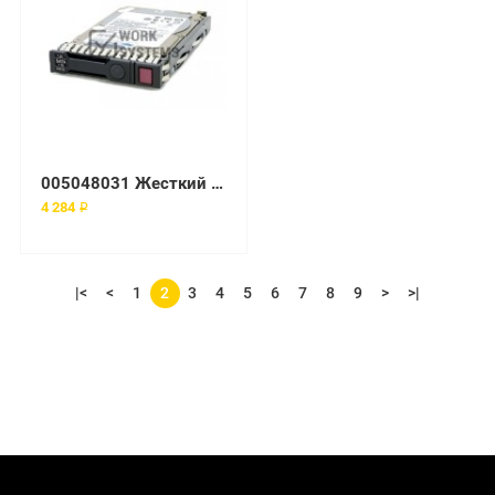
005048031 Жесткий диск EMC 146-GB 2-GB 10K 3.5 FC HDD
4 284 ₽
|<
<
1
2
3
4
5
6
7
8
9
>
>|