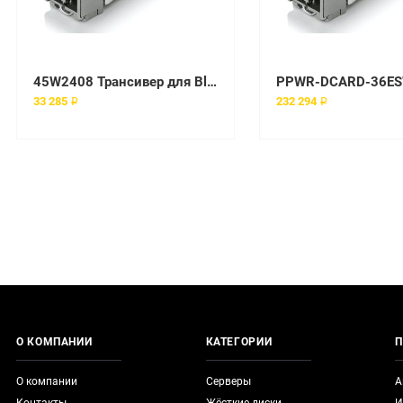
45W2408 Трансивер для BladeCenter IBM
33 285 ₽
232 294 ₽
О КОМПАНИИ
КАТЕГОРИИ
П
О компании
Серверы
А