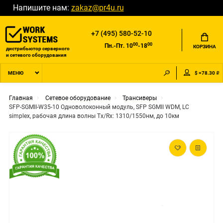
Напишите нам:
zakaz@pr4u.ru
+7 (495) 580-52-10
00
00
Пн.-Пт. 10
-18
КОРЗИНА
дистрибьютор серверного
и сетевого оборудования
$ =78.30 ₽
МЕНЮ
Главная
Сетевое оборудование
Трансиверы
SFP-SGMII-W35-10 Одноволоконный модуль, SFP SGMII WDM, LC
simplex, рабочая длина волны Tx/Rx: 1310/1550нм, до 10км