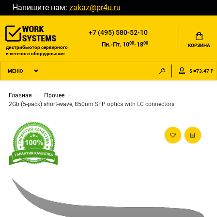
Напишите нам:
zakaz@pr4u.ru
+7 (495) 580-52-10
00
00
Пн.-Пт. 10
-18
КОРЗИНА
дистрибьютор серверного
и сетевого оборудования
$ =73.47 ₽
МЕНЮ
Главная
Прочее
2Gb (5-pack) short-wave, 850nm SFP optics with LC connectors