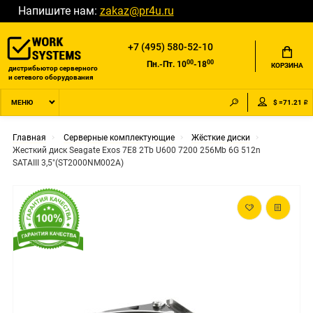
Напишите нам:
zakaz@pr4u.ru
+7 (495) 580-52-10
00
00
Пн.-Пт. 10
-18
КОРЗИНА
дистрибьютор серверного
и сетевого оборудования
$ =71.21 ₽
МЕНЮ
Главная
Серверные комплектующие
Жёсткие диски
Жесткий диск Seagate Exos 7E8 2Tb U600 7200 256Mb 6G 512n
SATAIII 3,5"(ST2000NM002A)