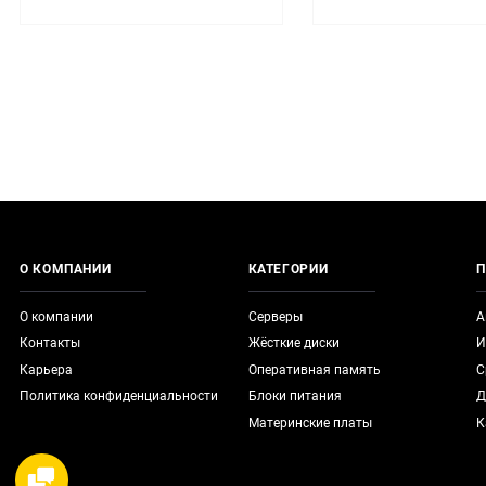
О КОМПАНИИ
КАТЕГОРИИ
П
О компании
Серверы
А
Контакты
Жёсткие диски
И
Карьера
Оперативная память
С
Политика конфиденциальности
Блоки питания
Д
Материнские платы
К