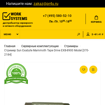
Напишите нам:
zakaz@pr4u.ru
+7 (495) 580-52-10
00
00
Пн.-Пт. 10
-18
КОРЗИНА
дистрибьютор серверного
и сетевого оборудования
$ =81.41 ₽
МЕНЮ
Главная
Серверные комплектующие
Стримеры
Стример Sun Exabyte Mammoth Tape Drive EXB-8900 Model [370-
2184]