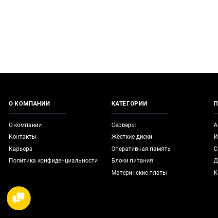
О КОМПАНИИ
КАТЕГОРИИ
П
О компании
Серверы
А
Контакты
Жёсткие диски
И
Карьера
Оперативная память
С
Политика конфиденциальности
Блоки питания
Д
Материнские платы
К