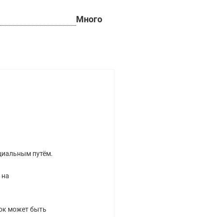
Много
ициальным путём.
 на
рок может быть