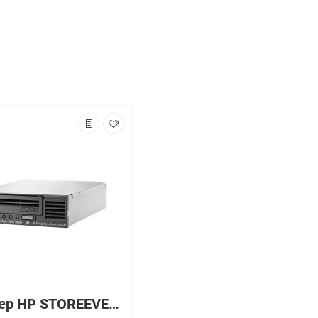
Стример HP STOREEVER MSL2024 1 LTO-5 ULTRIUM 3000 SAS С 24 LTO-5 MEDIA/TVLITE [E7W44A]