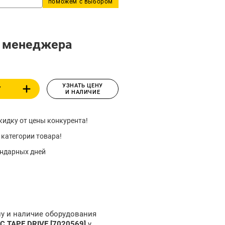
поможем с выбором
у менеджера
УЗНАТЬ ЦЕНУ
У
И НАЛИЧИЕ
идку от цены конкурента!
 категории товара!
ендарных дней
ну и наличие оборудования
C TAPE DRIVE [7020569]
у