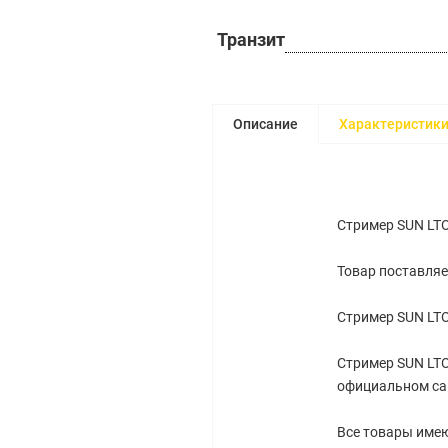
Транзит
Описание
Характеристик
Стример SUN LTO
Товар поставляе
Стример SUN LTO
Стример SUN LTO
официальном са
Все товары имею