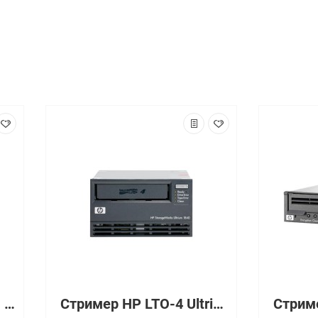
Стример IBM LTO-3 HH EXTERNAL TAPE DRIVE LVD [3580-H3L]
Стример HP LTO-4 Ultrium 1840 Internal Tape Drive [EH860B]