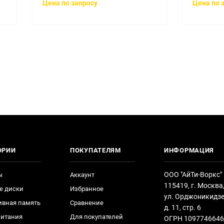
Цена по запросу
Цена по 
ОРИИ
ПОКУПАТЕЛЯМ
ИНФОРМАЦИЯ
ООО "АйТи-Воркс"
ы
Аккаунт
115419, г. Москва
е диски
Избранное
ул. Орджоникидзе
ивная память
Сравнение
д. 11, стр. 6
питания
Для покупателей
ОГРН 1097746646