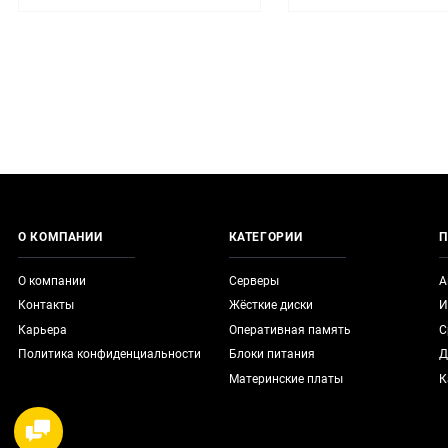
О КОМПАНИИ
КАТЕГОРИИ
П
О компании
Серверы
А
Контакты
Жёсткие диски
И
Карьера
Оперативная память
С
Политика конфиденциальности
Блоки питания
Д
Материнские платы
К