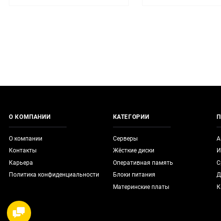
О КОМПАНИИ
КАТЕГОРИИ
П
О компании
Серверы
А
Контакты
Жёсткие диски
И
Карьера
Оперативная память
С
Политика конфиденциальности
Блоки питания
Д
Материнские платы
К