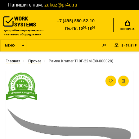
Напишите нам:
zakaz@pr4u.ru
+7 (495) 580-52-10
00
00
Пн.-Пт. 10
-18
КОРЗИНА
дистрибьютор серверного
и сетевого оборудования
$ =74.81 ₽
МЕНЮ
Главная
Прочее
Рамка Kramer T10F-22M (80-000028)