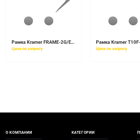
Рамка Kramer FRAME-2G/EUK(W) (85-003199)
Цена по запросу
Цена по запросу
О КОМПАНИИ
КАТЕГОРИИ
П