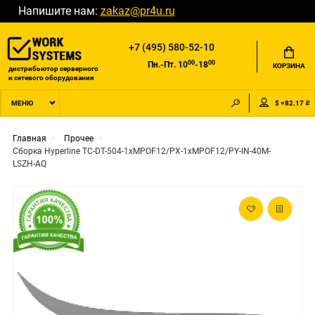
Напишите нам:
zakaz@pr4u.ru
+7 (495) 580-52-10
00
00
Пн.-Пт. 10
-18
КОРЗИНА
дистрибьютор серверного
и сетевого оборудования
$ =82.17 ₽
МЕНЮ
Главная
Прочее
Сборка Hyperline TC-DT-504-1xMPOF12/PX-1xMPOF12/PY-IN-40M-
LSZH-AQ