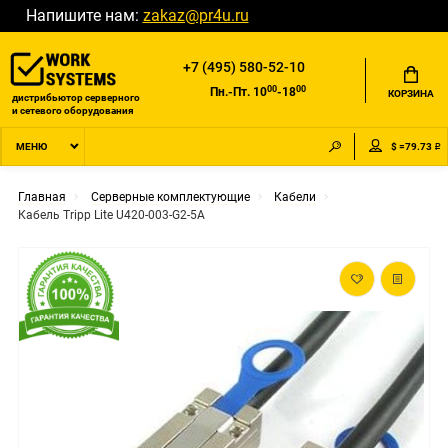
Напишите нам:
zakaz@pr4u.ru
+7 (495) 580-52-10
00
00
Пн.-Пт. 10
-18
КОРЗИНА
дистрибьютор серверного
и сетевого оборудования
$ =79.73 ₽
МЕНЮ
Главная
Серверные комплектующие
Кабели
Кабель Tripp Lite U420-003-G2-5A