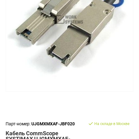
Парт-номер:
UJGMXMXAF-JBF020
На складе в Москве
Кабель CommScope
SYSTIMAX UJGMXMXAF-