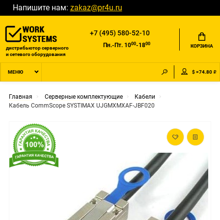
Напишите нам:
zakaz@pr4u.ru
+7 (495) 580-52-10
00
00
Пн.-Пт. 10
-18
КОРЗИНА
дистрибьютор серверного
и сетевого оборудования
$ =74.80 ₽
МЕНЮ
Главная
Серверные комплектующие
Кабели
Кабель CommScope SYSTIMAX UJGMXMXAF-JBF020