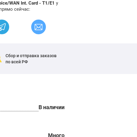
oice/WAN Int. Card - T1/E1
у
прямо сейчас:
Сбор и отправка заказов
по всей РФ
В наличии
Много