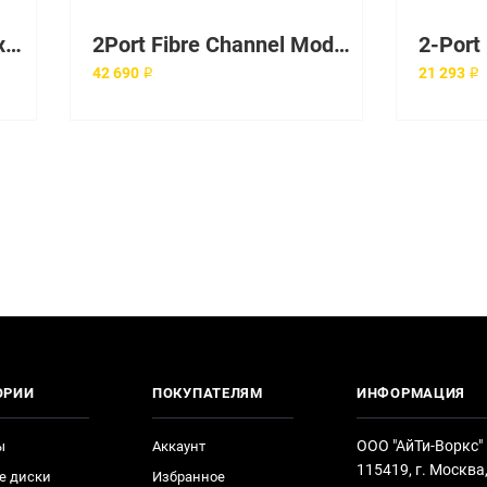
2-Port 2nd Gen Multiflex Trunk Voice/WAN Int. Card - T1/E1
2Port Fibre Channel Module
42 690 ₽
21 293 ₽
ОРИИ
ПОКУПАТЕЛЯМ
ИНФОРМАЦИЯ
ООО "АйТи-Воркс"
ы
Аккаунт
115419, г. Москва
е диски
Избранное