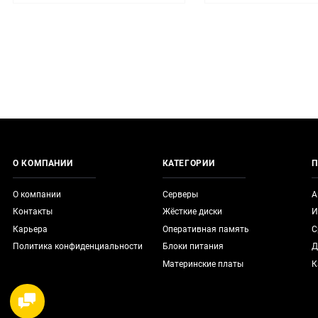
О КОМПАНИИ
КАТЕГОРИИ
П
О компании
Серверы
А
Контакты
Жёсткие диски
И
Карьера
Оперативная память
С
Политика конфиденциальности
Блоки питания
Д
Материнские платы
К