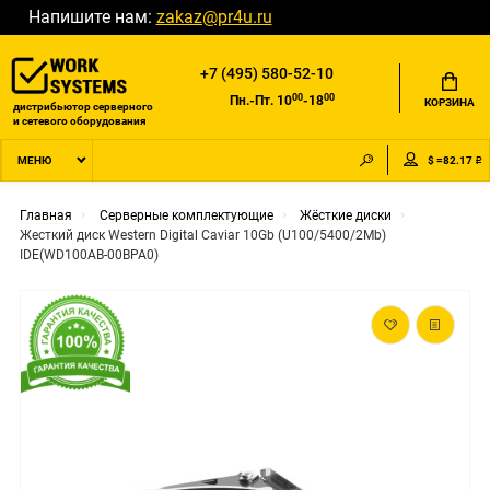
Напишите нам:
zakaz@pr4u.ru
+7 (495) 580-52-10
00
00
Пн.-Пт. 10
-18
КОРЗИНА
дистрибьютор серверного
и сетевого оборудования
$ =82.17 ₽
МЕНЮ
Главная
Серверные комплектующие
Жёсткие диски
Жесткий диск Western Digital Caviar 10Gb (U100/5400/2Mb)
IDE(WD100AB-00BPA0)