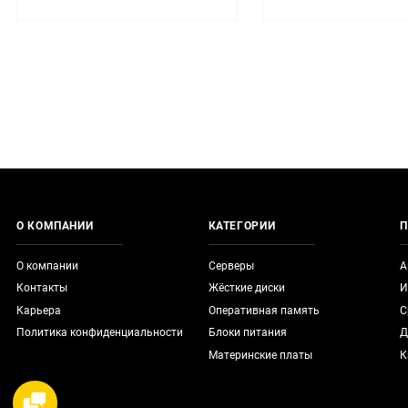
О КОМПАНИИ
КАТЕГОРИИ
П
О компании
Серверы
А
Контакты
Жёсткие диски
И
Карьера
Оперативная память
С
Политика конфиденциальности
Блоки питания
Д
Материнские платы
К