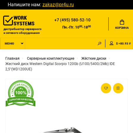
Напишите нам:
zakaz@pr4u.ru
+7 (495) 580-52-10
00
00
Пн.-Пт. 10
-18
КОРЗИНА
дистрибьютор серверного
и сетевого оборудования
$ =80.93 ₽
МЕНЮ
Главная
Серверные комплектующие
Жёсткие диски
Жесткий диск Western Digital Scorpio 120Gb (U100/5400/2Mb) IDE
2,5"(WD1200UE)