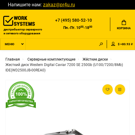
Напишите нам:
zakaz@pr4u.ru
+7 (495) 580-52-10
00
00
Пн.-Пт. 10
-18
КОРЗИНА
дистрибьютор серверного
и сетевого оборудования
$ =80.93 ₽
МЕНЮ
Главная
Серверные комплектующие
Жёсткие диски
Жесткий диск Western Digital Caviar 7200 SE 250Gb (U100/7200/8Mb)
IDE(WD2500JB-00REA0)