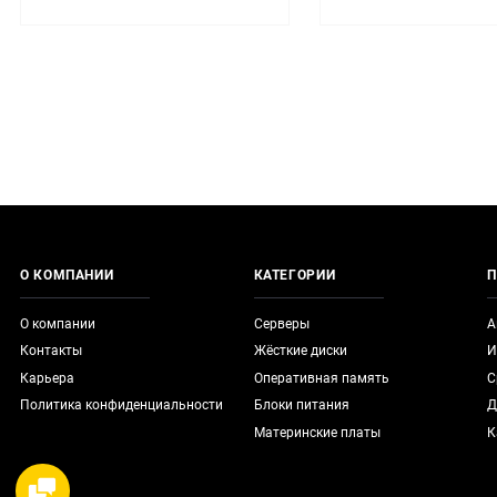
О КОМПАНИИ
КАТЕГОРИИ
П
О компании
Серверы
А
Контакты
Жёсткие диски
И
Карьера
Оперативная память
С
Политика конфиденциальности
Блоки питания
Д
Материнские платы
К