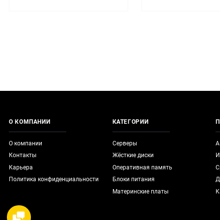
О КОМПАНИИ
КАТЕГОРИИ
П
О компании
Серверы
А
Контакты
Жёсткие диски
И
Карьера
Оперативная память
С
Политика конфиденциальности
Блоки питания
Д
Материнские платы
К