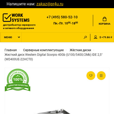
Напишите нам:
zakaz@pr4u.ru
+7 (495) 580-52-10
00
00
Пн.-Пт. 10
-18
КОРЗИНА
дистрибьютор серверного
и сетевого оборудования
$ =79.86 ₽
МЕНЮ
Главная
Серверные комплектующие
Жёсткие диски
Жесткий диск Western Digital Scorpio 40Gb (U100/5400/2Mb) IDE 2,5"
(WD400UE-22HCT0)