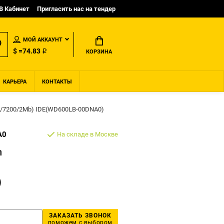
B Кабинет
Пригласить нас на тендер
МОЙ АККАУНТ
$ =74.83 ₽
КОРЗИНА
КАРЬЕРА
КОНТАКТЫ
100/7200/2Mb) IDE(WD600LB-00DNA0)
A0
На складе в Москве
n
)
ЗАКАЗАТЬ ЗВОНОК
поможем с выбором