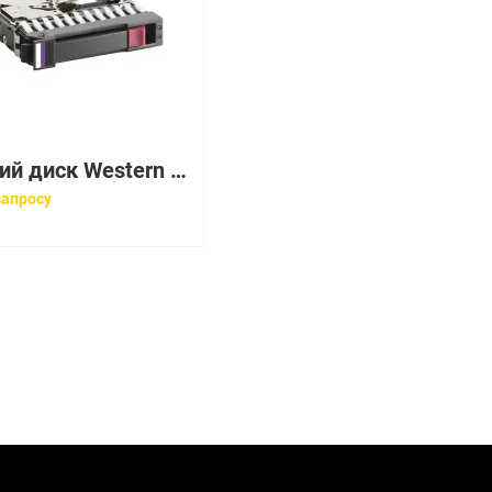
Жесткий диск Western Digital Caviar 80Gb (U100/7200/2Mb) IDE(WD800LB-00DNA0)
запросу