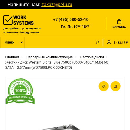
Напишите нам:
zakaz@pr4u.ru
+7 (495) 580-52-10
00
00
Пн.-Пт. 10
-18
КОРЗИНА
дистрибьютор серверного
и сетевого оборудования
$ =82.17 ₽
МЕНЮ
Главная
Серверные комплектующие
Жёсткие диски
Жесткий диск Western Digital Blue 750Gb (U600/5400/16Mb) 6G
SATAIII 2,5"7mm(WD7500LPCX-00KHST0)