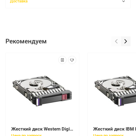
Доставка
Рекомендуем
Жесткий диск Western Digital Blue 750Gb (U600/5400/16Mb) 6G SATAIII 2,5"7mm(WD7500LPCX-60KHST0)
Цена по запросу
Цена по запросу