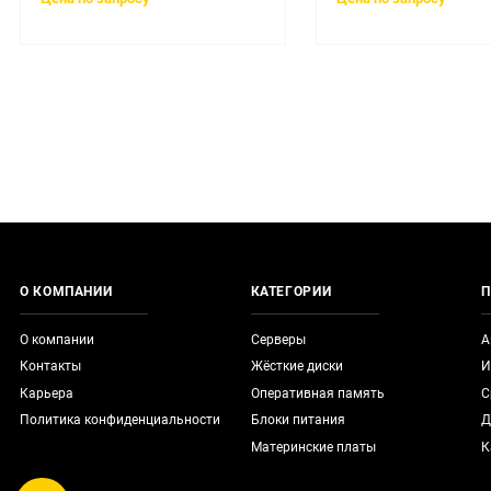
О КОМПАНИИ
КАТЕГОРИИ
П
О компании
Серверы
А
Контакты
Жёсткие диски
И
Карьера
Оперативная память
С
Политика конфиденциальности
Блоки питания
Д
Материнские платы
К