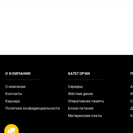
О КОМПАНИИ
КАТЕГОРИИ
П
О компании
Серверы
А
Контакты
Жёсткие диски
И
Карьера
Оперативная память
С
Политика конфиденциальности
Блоки питания
Д
Материнские платы
К