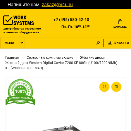
Напишите нам:
zakaz@pr4u.ru
+7 (495) 580-52-10
00
00
Пн.-Пт. 10
-18
КОРЗИНА
дистрибьютор серверного
и сетевого оборудования
$ =82.17 ₽
МЕНЮ
Главная
Серверные комплектующие
Жёсткие диски
Жесткий диск Western Digital Caviar 7200 SE 80Gb (U100/7200/8Mb)
IDE(WD800JB-00FMA0)