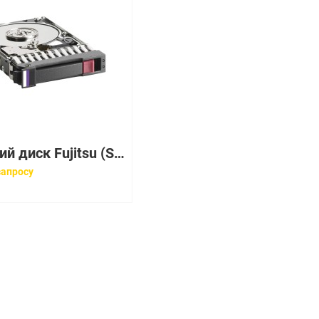
Жесткий диск Fujitsu (Seagate) Savvio 10K.6 ST600MM0006 600Gb (U600/10000/64Mb) 6G SAS 2,5" For Eternus DX60S3(FTS:ETFDH6)
запросу