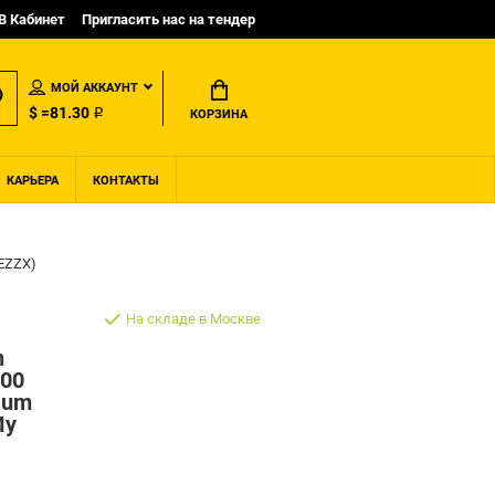
B Кабинет
Пригласить нас на тендер
МОЙ АККАУНТ
$ =81.30 ₽
КОРЗИНА
КАРЬЕРА
КОНТАКТЫ
0EZZX)
На складе в Москве
n
600
ium
My