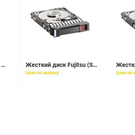
Жесткий диск Western Digital My Book 8Tb U600 5400 128Mb 6G AF Helium Filled SATAIII 3,5" For My Book USB(WD80EZZX-11CSGA0)
Жесткий диск Fujitsu (Seagate) Savvio 10K.6 ST600MM0006 600Gb (U600/10000/64Mb) 6G SAS 2,5" For Eternus DX60S3(ETFDH6)
Цена по запросу
Цена по 