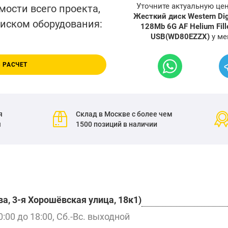
Уточните актуальную це
мости всего проекта,
Жесткий диск Western Dig
писком оборудования:
128Mb 6G AF Helium Fille
USB(WD80EZZX)
у ме
 РАСЧЕТ
я
Склад в Москве с более чем
я
1500 позиций в наличии
а, 3-я Хорошёвская улица, 18к1)
0:00 до 18:00, Сб.-Вс. выходной