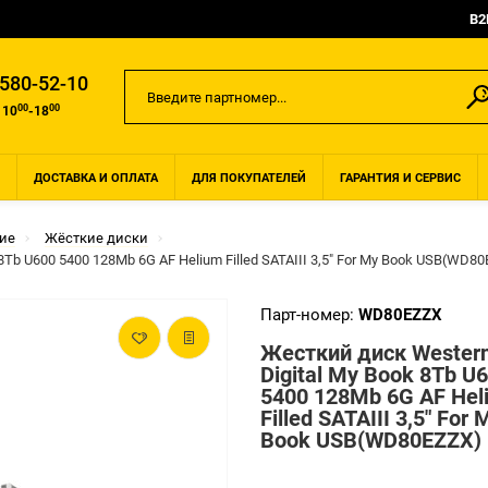
B2
 580-52-10
00
00
 10
-18
ДОСТАВКА И ОПЛАТА
ДЛЯ ПОКУПАТЕЛЕЙ
ГАРАНТИЯ И СЕРВИС
ие
Жёсткие диски
8Tb U600 5400 128Mb 6G AF Helium Filled SATAIII 3,5" For My Book USB(WD8
Парт-номер:
WD80EZZX
Жесткий диск Wester
Digital My Book 8Tb U
5400 128Mb 6G AF Hel
Filled SATAIII 3,5" For 
Book USB(WD80EZZX)