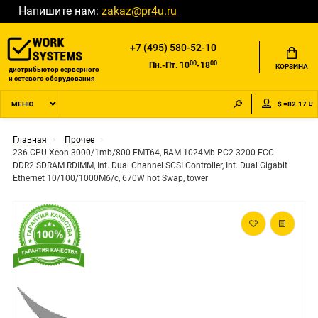
Напишите нам:
zakaz@pr4u.ru
+7 (495) 580-52-10
00
00
Пн.-Пт. 10
-18
КОРЗИНА
дистрибьютор серверного
и сетевого оборудования
$ =82.17 ₽
МЕНЮ
Главная
Прочее
236 CPU Xeon 3000/1mb/800 EMT64, RAM 1024Mb PC2-3200 ECC
DDR2 SDRAM RDIMM, Int. Dual Channel SCSI Controller, Int. Dual Gigabit
Ethernet 10/100/1000Мб/с, 670W hot Swap, tower