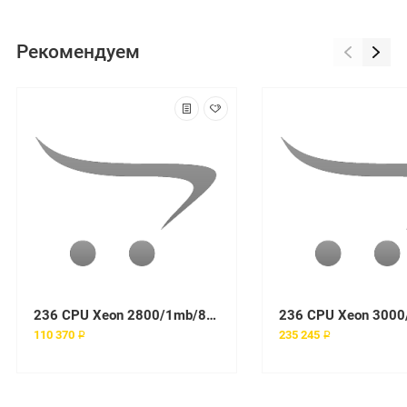
Рекомендуем
236 CPU Xeon 2800/1mb/800 EMT64, RAM 512Mb PC2-3200 ECC DDR2 SDRAM RDIMM, Int. Dual Channel SCSI Controller, Int. Dual Gigabit Ethernet 10/100/1000Мб/с, 670W hot Swap, tower
110 370 ₽
235 245 ₽