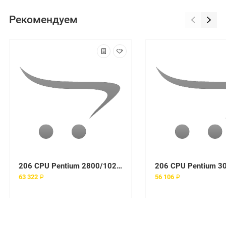
Рекомендуем
206 CPU Pentium 2800/1024/800, 256Mb PC3200 ECC DDR SDRAM UDIMM, NO HDD, Int. Dual Channel SATA-150 Controller, Gigabit Ethernet, 340W Tower
63 322 ₽
56 106 ₽