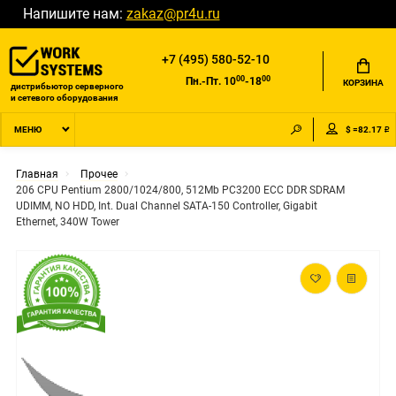
Напишите нам:
zakaz@pr4u.ru
+7 (495) 580-52-10
00
00
Пн.-Пт. 10
-18
КОРЗИНА
дистрибьютор серверного
и сетевого оборудования
$ =82.17 ₽
МЕНЮ
Главная
Прочее
206 CPU Pentium 2800/1024/800, 512Mb PC3200 ECC DDR SDRAM
UDIMM, NO HDD, Int. Dual Channel SATA-150 Controller, Gigabit
Ethernet, 340W Tower