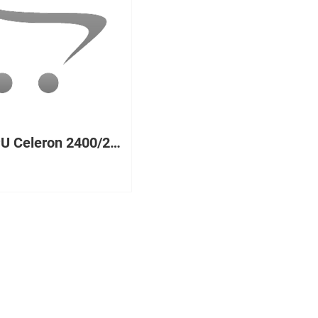
206 CPU Celeron 2400/256/800, 512Mb PC3200 ECC DDR SDRAM UDIMM, HDD 80Gb SATA, Int. Dual Channel SATA-150 Controller, Gigabit Ethernet, 340W Tower