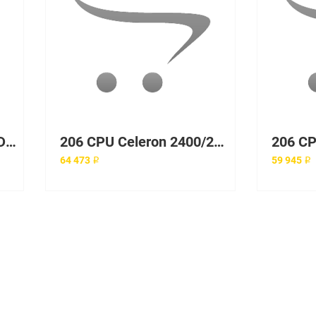
206 3.2G 1MB 512/0HDD S (1 x Pentium 4 with EM64T 3.20, 512MB, 1x160GB Int. Serial ATA, Mini tower, MS Storage Server 2003 - Non-Cluster - (1) Express w/HardwareRAID) MTM 8487-61Y
206 CPU Celeron 2400/256/400, 512Mb PC3200 ECC DDR SDRAM UDIMM, HDD 80Gb SATA, Int. Dual Channel SATA-150 Controller, Gigabit Ethernet, 340W Tower
64 473 ₽
59 945 ₽