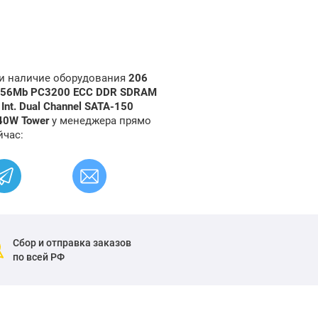
 и наличие оборудования
206
 256Mb PC3200 ECC DDR SDRAM
nt. Dual Channel SATA-150
 340W Tower
у менеджера прямо
йчас:
Сбор и отправка заказов
по всей РФ