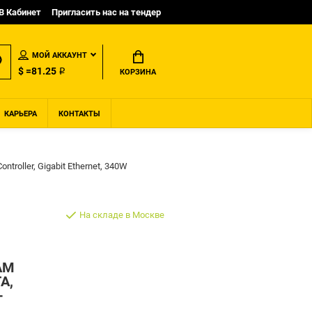
B Кабинет
Пригласить нас на тендер
МОЙ АККАУНТ
$ =81.25 ₽
КОРЗИНА
КАРЬЕРА
КОНТАКТЫ
roller, Gigabit Ethernet, 340W
На складе в Москве
AM
A,
-