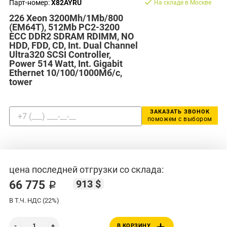
Парт-номер:
X82AYRU
На складе в Москве
226 Xeon 3200Mh/1Mb/800
(EM64T), 512Mb PC2-3200
ECC DDR2 SDRAM RDIMM, NO
HDD, FDD, CD, Int. Dual Channel
Ultra320 SCSI Controller,
Power 514 Watt, Int. Gigabit
Ethernet 10/100/1000Мб/с,
tower
ЗАКАЗАТЬ ЗВОНОК
поможем с выбором
цена последней отгрузки со склада:
913 $
66 775 ₽
В Т.Ч. НДС (22%)
В КОРЗИНУ