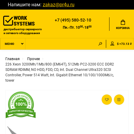
Напишите нам:
zakaz@pr4u.ru
+7 (495) 580-52-10
00
00
Пн.-Пт. 10
-18
КОРЗИНА
дистрибьютор серверного
и сетевого оборудования
$ =73.13 ₽
МЕНЮ
Главная
Прочее
226 Xeon 3200Mh/1Mb/800 (EM64T), 512Mb PC2-3200 ECC DDR2
SDRAM RDIMM, NO HDD, FDD, CD, Int. Dual Channel Ultra320 SCSI
Controller, Power 514 Watt, Int. Gigabit Ethernet 10/100/1000Мб/с,
tower