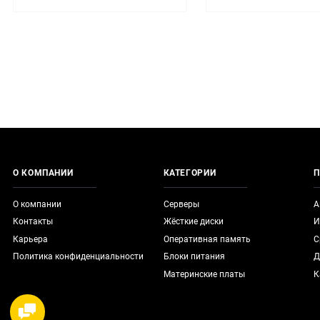
О КОМПАНИИ
КАТЕГОРИИ
П
О компании
Серверы
А
Контакты
Жёсткие диски
И
Карьера
Оперативная память
С
Политика конфиденциальности
Блоки питания
Д
Материнские платы
К