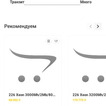
Транзит
Много
Рекомендуем
226 Xeon 3000Mh/2Mb/800 (EM64T), 512Mb PC2-3200 ECC DDR2 SDRAM RDIMM, NO HDD, FDD, CD, Int. Dual Channel Ultra320 SCSI Controller, Power 514 Watt, Int. Gigabit Ethernet 10/100/1000Мб/с, tower
68 002 ₽
170 775 ₽