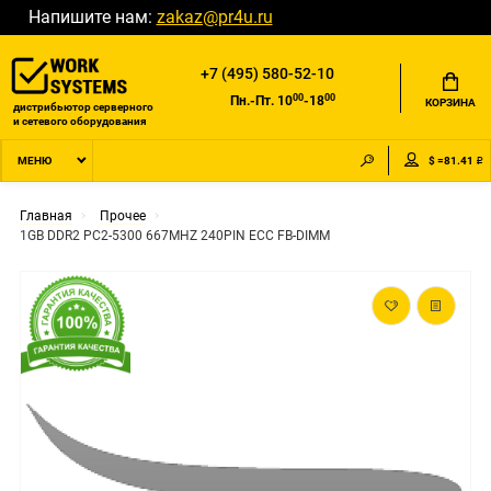
Напишите нам:
zakaz@pr4u.ru
+7 (495) 580-52-10
00
00
Пн.-Пт. 10
-18
КОРЗИНА
дистрибьютор серверного
и сетевого оборудования
$ =81.41 ₽
МЕНЮ
Главная
Прочее
1GB DDR2 PC2-5300 667MHZ 240PIN ECC FB-DIMM