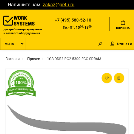
Напишите нам:
zakaz@pr4u.ru
+7 (495) 580-52-10
00
00
Пн.-Пт. 10
-18
КОРЗИНА
дистрибьютор серверного
и сетевого оборудования
$ =81.41 ₽
МЕНЮ
Главная
Прочее
1GB DDR2 PC2-5300 ECC SDRAM