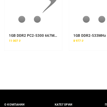
1GB DDR2 PC2-5300 667MHZ 240PIN ECC FB-DIMM
11 007 ₽
8 977 ₽
О КОМПАНИИ
КАТЕГОРИИ
П